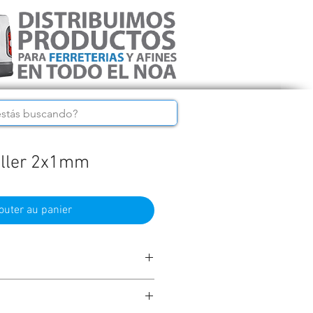
taller 2x1mm
outer au panier