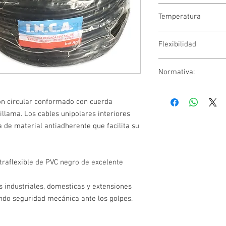
450/750 Volts.
Temperatura
-5º C a 70º C
Flexibilidad
Normativa:
Clase 5
IRAM NM 243-5:2003
ión circular conformado con cuerda
tillama. Los cables unipolares interiores
a de material antiadherente que facilita su
traflexible de PVC negro de excelente
es industriales, domesticas y extensiones
endo seguridad mecánica ante los golpes.