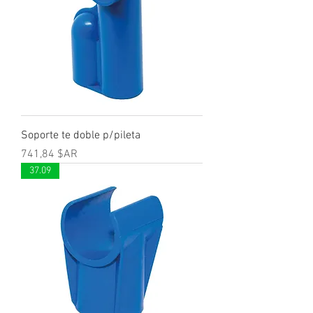
Soporte te doble p/pileta
Prix
741,84 $AR
37.09