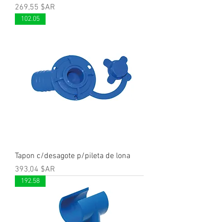
Prix
269,55 $AR
102.05
Tapon c/desagote p/pileta de lona
Prix
393,04 $AR
192.58