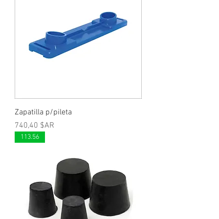
Zapatilla p/pileta
Prix
740,40 $AR
113.56