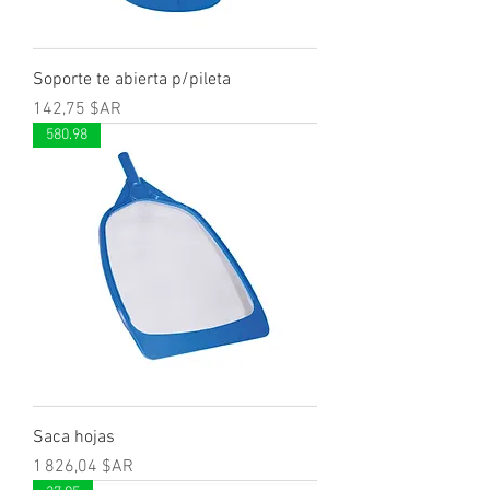
Soporte te abierta p/pileta
Prix
142,75 $AR
580.98
Saca hojas
Prix
1 826,04 $AR