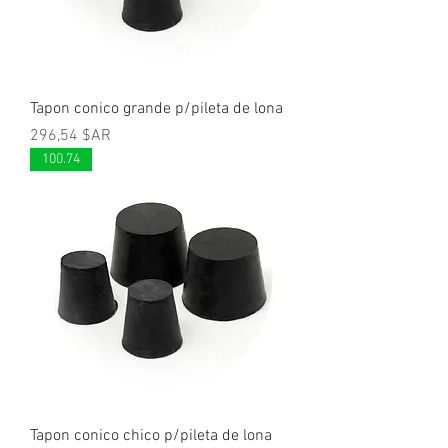
Tapon conico grande p/pileta de lona
Prix
296,54 $AR
100.74
Tapon conico chico p/pileta de lona