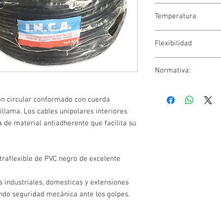
450/750 Volts.
Temperatura
-5º C a 70º C
Flexibilidad
Normativa:
Clase 5
IRAM NM 243-5:2003
ión circular conformado con cuerda
tillama. Los cables unipolares interiores
a de material antiadherente que facilita su
traflexible de PVC negro de excelente
es industriales, domesticas y extensiones
endo seguridad mecánica ante los golpes.