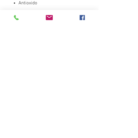
Antioxido
Pack
6 unidades
Presentación
160GR
Destacados
Distribuidora del Sur
contactos@distribuidoradelsur.com
Tucumán | Argentina