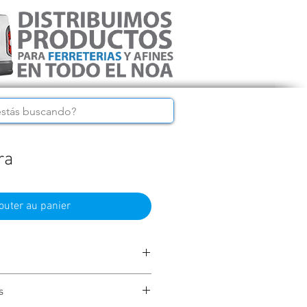
ra
outer au panier
s