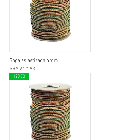
Soga eslastizada 6mm
Price
ARS 617.83
120.70