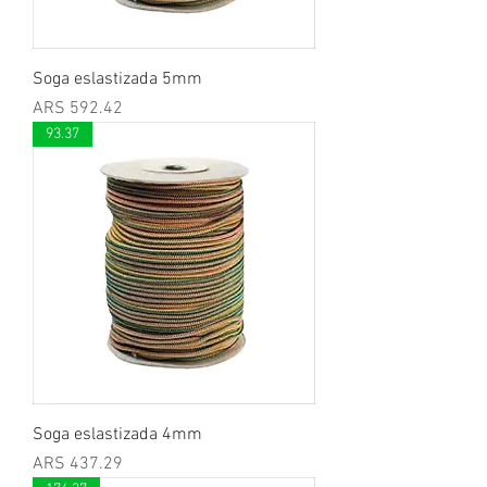
Soga eslastizada 5mm
Price
ARS 592.42
93.37
Soga eslastizada 4mm
Price
ARS 437.29