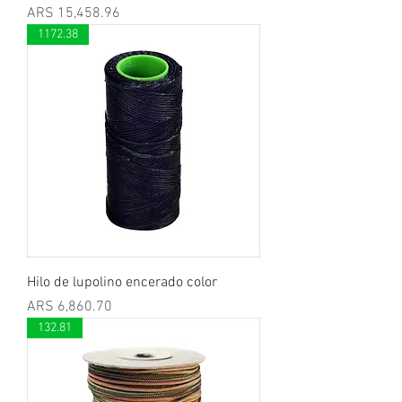
Price
ARS 15,458.96
1172.38
Hilo de lupolino encerado color
Price
ARS 6,860.70
132.81