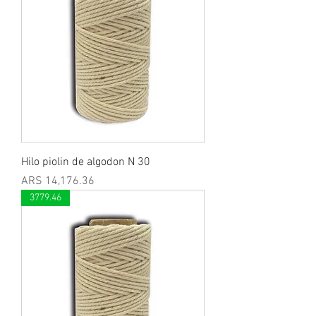
Hilo piolin de algodon N 30
Price
ARS 14,176.36
3779.46