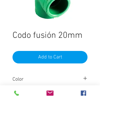
Codo fusión 20mm
Add to Cart
Color
Verde
Marca
Ginyplas
Destacados