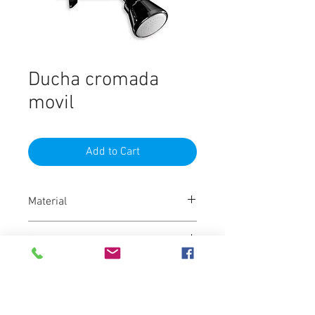
Ducha cromada
movil
Add to Cart
Material
PVC
Color
Cromada
Marca
Ginyplas