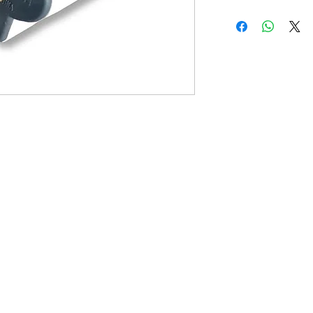
Kalop