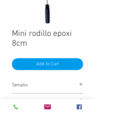
Mini rodillo epoxi
8cm
Add to Cart
Tamaño
8 Cm
Material
Epoxi
Marca
Tucán