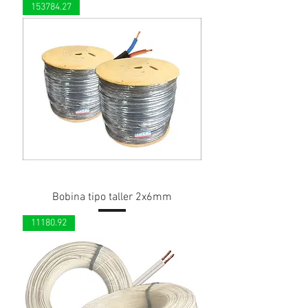
153784.27
Bobina tipo taller 2x6mm
11180.92