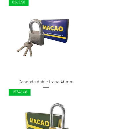
8363.58
Candado doble traba 40mm
15746.68