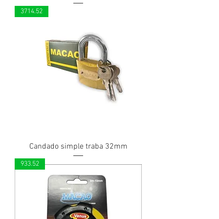
3714.52
Candado simple traba 32mm
933.52