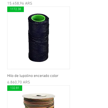
Preis
15.458,96 ARS
1172.38
Hilo de lupolino encerado color
Preis
6.860,70 ARS
132.81