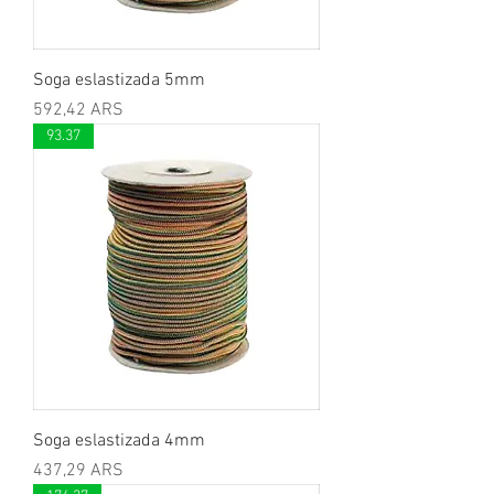
Soga eslastizada 5mm
Preis
592,42 ARS
93.37
Soga eslastizada 4mm
Preis
437,29 ARS