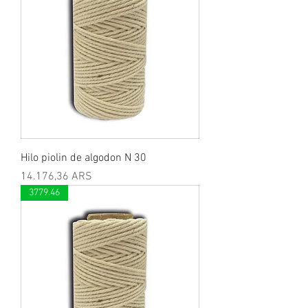
Hilo piolin de algodon N 30
Preis
14.176,36 ARS
3779.46