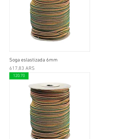
Soga eslastizada 6mm
Preis
617,83 ARS
120.70