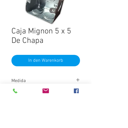
Caja Mignon 5 x 5
De Chapa
In den Warenkorb
Medida
10x10cm
Material
Chapa galvanizada
Chapa pintada
Destacados