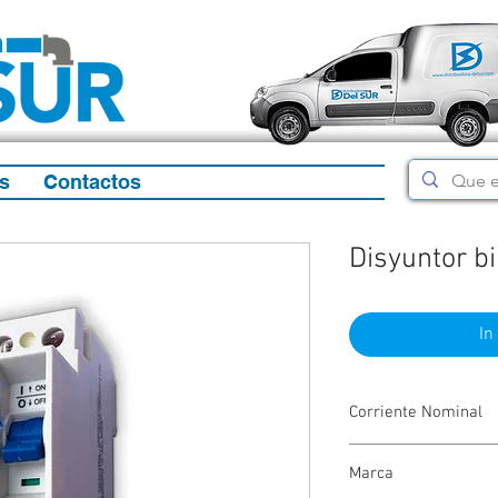
s
Contactos
Disyuntor b
In
Corriente Nominal
40 amperes
Marca