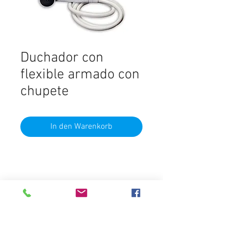
Duchador con
flexible armado con
chupete
In den Warenkorb
Material
PVC
Marca