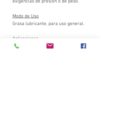
exigencias de presión o de peso.
Modo de Uso
Grasa lubricante, para uso general.
Aplicaciones
Mediante su utilización, lubrica a
temperatura moderada, sin
exigencias de presión o de peso.
Es un producto pensado y diseñado
con la más alta tecnología, para
garantizar la satisfacción del
mercado.
Destacados