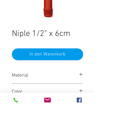
Niple 1/2" x 6cm
In den Warenkorb
Material
Polipropileno
Color
Marrón
Marca
Ginyplas