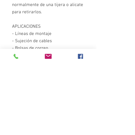
normalmente de una tijera o alicate
para retirarlos.
APLICACIONES
- Líneas de montaje
- Sujeción de cables
- Bolsas de correo
Unidades
100 unidades
Color
Negro
Material
Nylon
Destacados