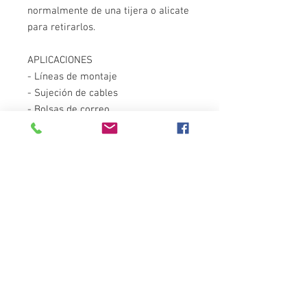
normalmente de una tijera o alicate
para retirarlos.
APLICACIONES
- Líneas de montaje
- Sujeción de cables
- Bolsas de correo
Unidades
100 unidades
Color
Negro
Material
Nylon
Destacados