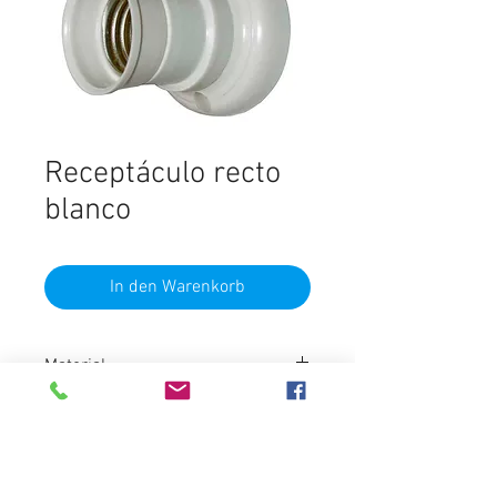
Receptáculo recto
blanco
In den Warenkorb
Material
Baquelita
Rosca
E27