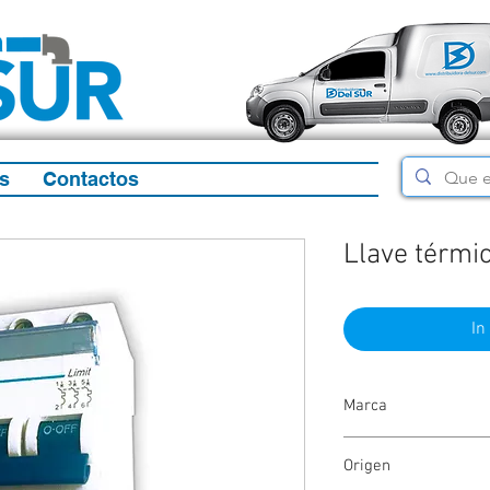
s
Contactos
Llave térmic
In
Marca
Sica
Origen