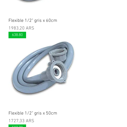
Flexible 1/2" gris x 60cm
Precio
1983,20 ARS
638.80
Flexible 1/2" gris x 50cm
Precio
1727,33 ARS