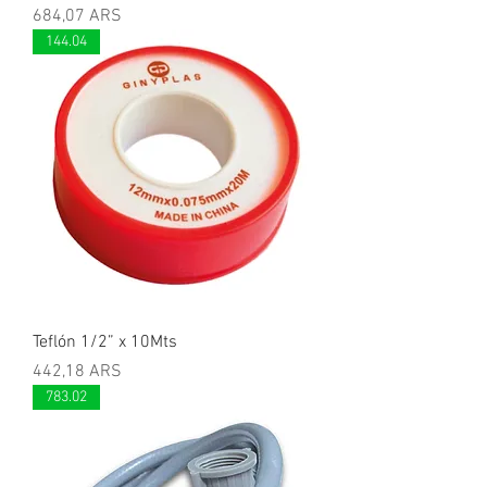
Precio
684,07 ARS
144.04
Teflón 1/2” x 10Mts
Precio
442,18 ARS
783.02