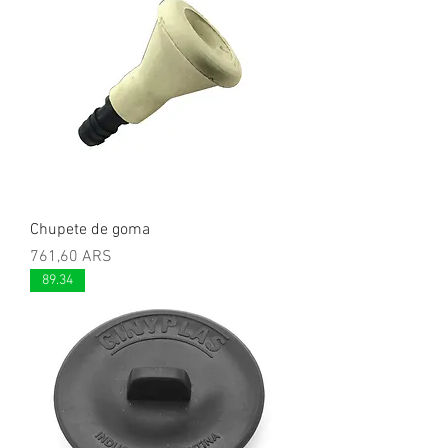
Chupete de goma
Precio
761,60 ARS
89.34