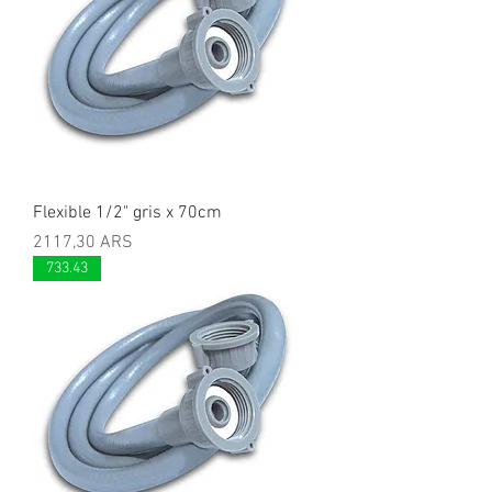
Flexible 1/2" gris x 70cm
Precio
2117,30 ARS
733.43