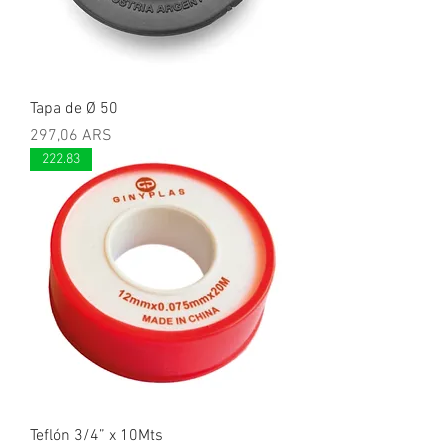
Tapa de Ø 50
Precio
297,06 ARS
222.83
Teflón 3/4” x 10Mts