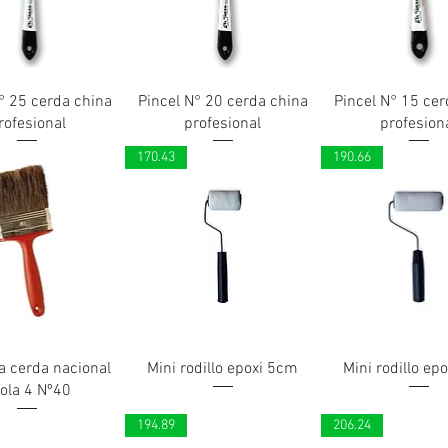
° 25 cerda china
Pincel N° 20 cerda china
Pincel N° 15 cer
rofesional
profesional
profesion
170.43
190.66
a cerda nacional
Mini rodillo epoxi 5cm
Mini rodillo ep
rola 4 Nº40
194.89
206.24