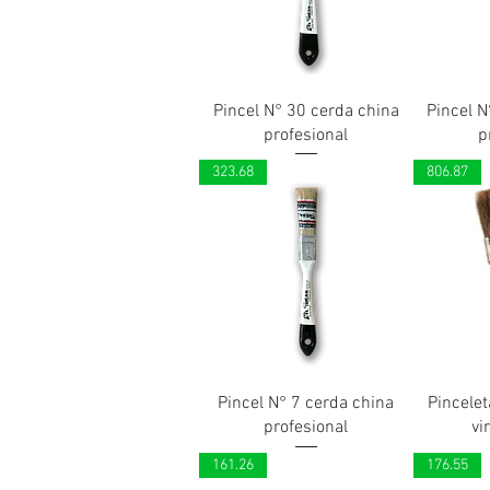
Pincel N° 30 cerda china
Pincel N
profesional
p
323.68
806.87
Pincel N° 7 cerda china
Pincelet
profesional
vi
161.26
176.55