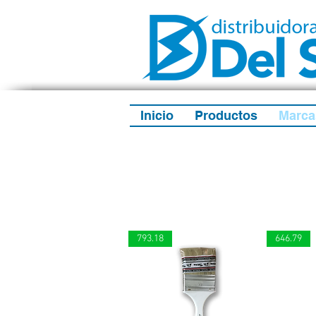
Inicio
Productos
Marca
793.18
646.79