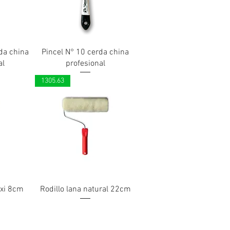
da china
Pincel N° 10 cerda china
al
profesional
1305.63
oxi 8cm
Rodillo lana natural 22cm