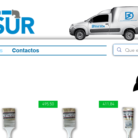
s
Contactos
495.50
411.84