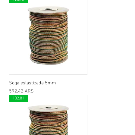
Soga eslastizada 5mm
Precio
592,42 ARS
132.81