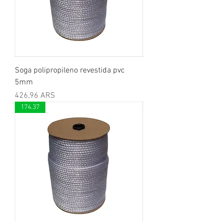
Soga polipropileno revestida pvc
5mm
Precio
426,96 ARS
174.37