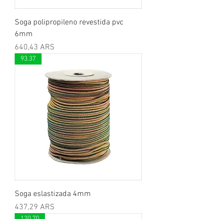
Soga polipropileno revestida pvc
6mm
Precio
640,43 ARS
93.37
Soga eslastizada 4mm
Precio
437,29 ARS
120.70