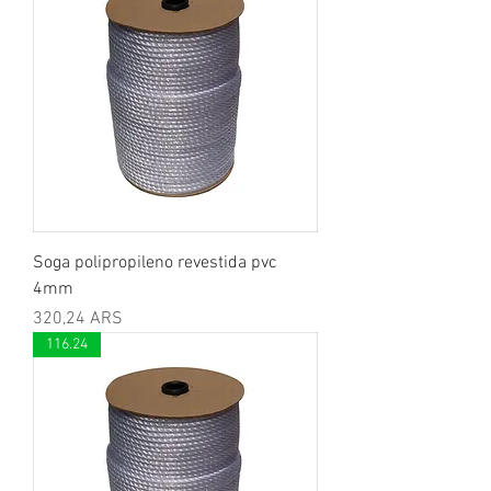
Soga polipropileno revestida pvc
4mm
Precio
320,24 ARS
116.24