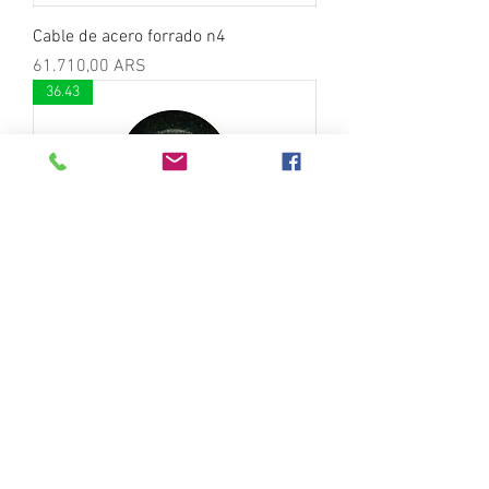
Cable de acero forrado n4
Precio
61.710,00 ARS
36.43
Mosqueton plastico
Precio
172,79 ARS
1172.38