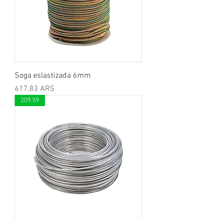
Soga eslastizada 6mm
Precio
617,83 ARS
209.59