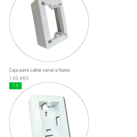
Caja para cable canal s/base
Precio
1,00 ARS
1.0