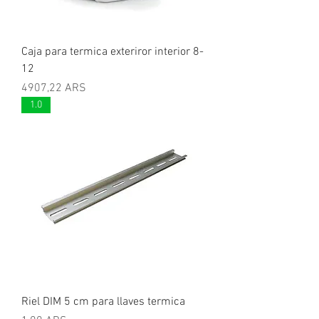
Caja para termica exteriror interior 8-
12
Precio
4907,22 ARS
1.0
Riel DIM 5 cm para llaves termica