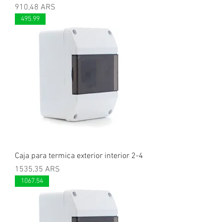
Precio
910,48 ARS
495.99
Caja para termica exterior interior 2-4
Precio
1535,35 ARS
1067.54