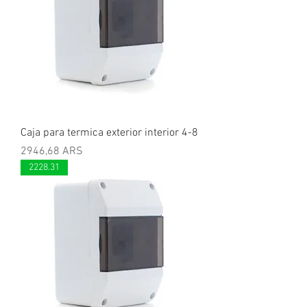
Caja para termica exterior interior 4-8
Precio
2946,68 ARS
2228.31