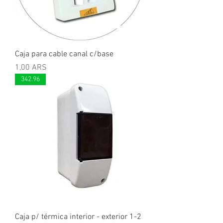
Caja para cable canal c/base
Precio
1,00 ARS
342.96
Caja p/ térmica interior - exterior 1-2