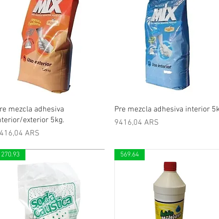
Vista rápida
Vista rápida
re mezcla adhesiva
Pre mezcla adhesiva interior 5
nterior/exterior 5kg.
Precio
9416,04 ARS
recio
416,04 ARS
270.93
569.64