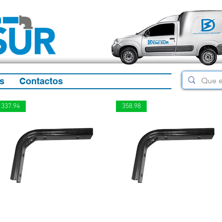
s
Contactos
337.94
358.98