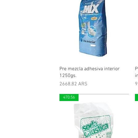
Vista rápida
Pre mezcla adhesiva interior
P
1250gs.
i
Precio
P
2668,82 ARS
9
470.56