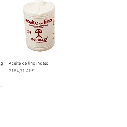
Vista rápida
kg
Aceite de lino indalo
Precio
2184,31 ARS