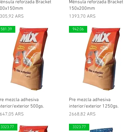
Vista rápida
Vista rápida
énsula reforzada Bracket
Ménsula reforzada Bracket
00x150mm
150x200mm
recio
Precio
305,92 ARS
1393,70 ARS
581.39
942.06
Vista rápida
Vista rápida
re mezcla adhesiva
Pre mezcla adhesiva
nterior/exterior 500gs.
interior/exterior 1250gs.
recio
Precio
647,05 ARS
2668,82 ARS
3323.77
3323.77