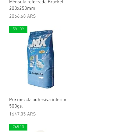
Vista rápida
Ménsula reforzada Bracket
200x250mm
Precio
2066,68 ARS
581.39
Vista rápida
Pre mezcla adhesiva interior
500gs.
Precio
1647,05 ARS
745.10