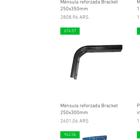
Vista rápida
Ménsula reforzada Bracket
M
250x350mm
1
Precio
P
2808,96 ARS
1
674.57
Vista rápida
Ménsula reforzada Bracket
P
250x300mm
i
Precio
P
2601,06 ARS
1
942.06