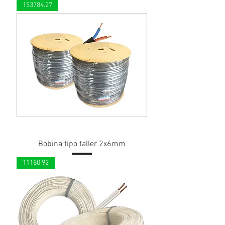
153784.27
Bobina tipo taller 2x6mm
11180.92