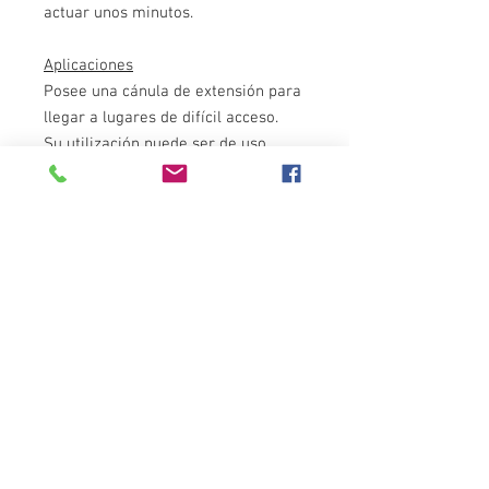
actuar unos minutos.
Aplicaciones
Posee una cánula de extensión para
llegar a lugares de difícil acceso.
Su utilización puede ser de uso
invertido y posee un actuador
especial ideado para la comodidad
del usuario.
Es un producto pensado y diseñado
con la más alta tecnología, para
garantizar la satisfacción del
mercado.
Contenido
150ml
Marca